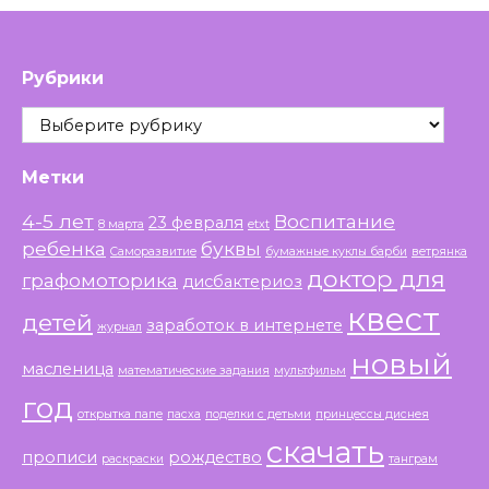
Рубрики
Рубрики
Метки
4-5 лет
Воспитание
23 февраля
8 марта
etxt
ребенка
буквы
Саморазвитие
бумажные куклы барби
ветрянка
доктор для
графомоторика
дисбактериоз
квест
детей
заработок в интернете
журнал
новый
масленица
математические задания
мультфильм
год
открытка папе
пасха
поделки с детьми
принцессы диснея
скачать
прописи
рождество
раскраски
танграм