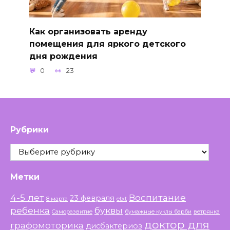
Как организовать аренду
помещения для яркого детского
дня рождения
0
23
Рубрики
Рубрики
Метки
4-5 лет
Воспитание
23 февраля
8 марта
etxt
ребенка
буквы
Саморазвитие
бумажные куклы барби
ветрянка
доктор для
графомоторика
дисбактериоз