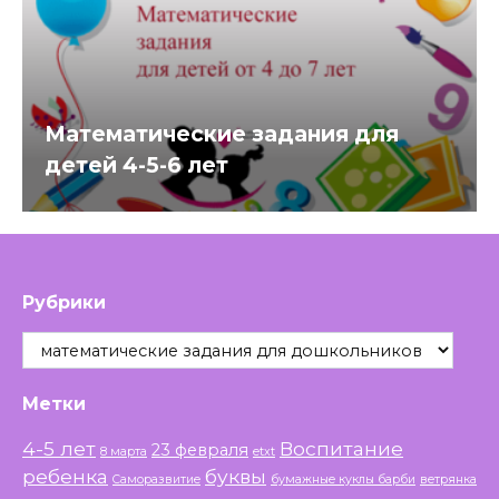
Математические задания для
детей 4-5-6 лет
Рубрики
Рубрики
Метки
4-5 лет
Воспитание
23 февраля
8 марта
etxt
ребенка
буквы
Саморазвитие
бумажные куклы барби
ветрянка