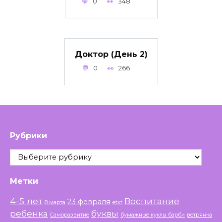
0
348
Доктор (День 2)
0
266
Рубрики
Рубрики
Метки
4-5 лет
Воспитание
23 февраля
8 марта
etxt
ребенка
буквы
Саморазвитие
бумажные куклы барби
ветрянка