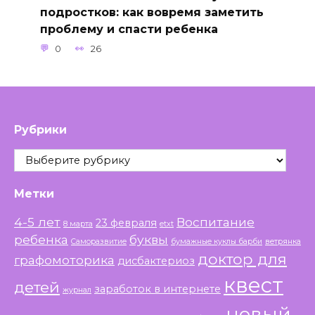
подростков: как вовремя заметить
проблему и спасти ребенка
0
26
Рубрики
Рубрики
Метки
4-5 лет
Воспитание
23 февраля
8 марта
etxt
ребенка
буквы
Саморазвитие
бумажные куклы барби
ветрянка
доктор для
графомоторика
дисбактериоз
квест
детей
заработок в интернете
журнал
новый