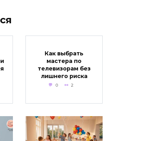
ся
Как выбрать
 и
мастера по
мя
телевизорам без
лишнего риска
0
2