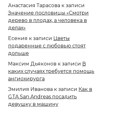
Анастасия Тарасова
к записи
Значение пословицы «Смотри
дерево в плодах, а человека в
делах»
Есения
к записи
Цветы
подаренные с любовью стоят
дольше
Максим Дьяконов
к записи
В
каких случаях требуется помощь
ангиохирурга
Эмилия Иванова
к записи
Как в
GTA San Andreas посадить
девушку в машину