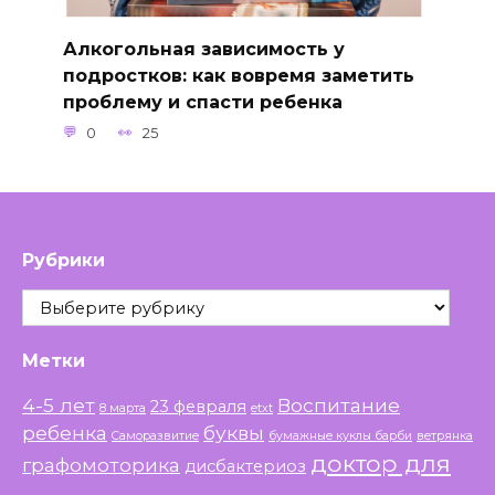
Алкогольная зависимость у
подростков: как вовремя заметить
проблему и спасти ребенка
0
25
Рубрики
Рубрики
Метки
4-5 лет
Воспитание
23 февраля
8 марта
etxt
ребенка
буквы
Саморазвитие
бумажные куклы барби
ветрянка
доктор для
графомоторика
дисбактериоз