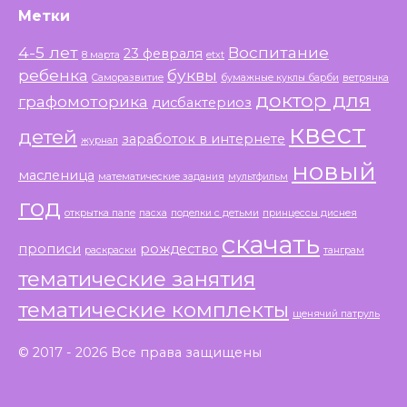
Метки
4-5 лет
Воспитание
23 февраля
8 марта
etxt
ребенка
буквы
Саморазвитие
бумажные куклы барби
ветрянка
доктор для
графомоторика
дисбактериоз
квест
детей
заработок в интернете
журнал
новый
масленица
математические задания
мультфильм
год
открытка папе
пасха
поделки с детьми
принцессы диснея
скачать
прописи
рождество
раскраски
танграм
тематические занятия
тематические комплекты
щенячий патруль
© 2017 - 2026 Все права защищены