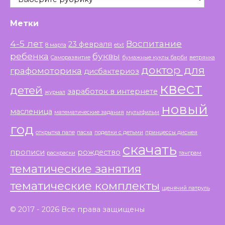
Метки
4-5 лет
Воспитание
23 февраля
8 марта
etxt
ребенка
буквы
Саморазвитие
бумажные куклы барби
ветрянка
доктор для
графомоторика
дисбактериоз
квест
детей
заработок в интернете
журнал
новый
масленица
математические задания
мультфильм
год
открытка папе
пасха
поделки с детьми
принцессы диснея
скачать
прописи
рождество
раскраски
танграм
тематические занятия
тематические комплекты
щенячий патруль
© 2017 - 2026 Все права защищены