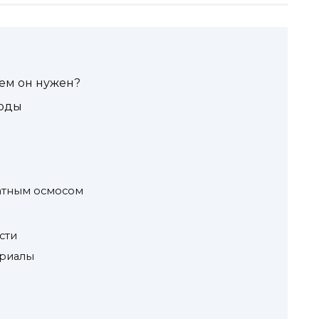
чем он нужен?
воды
ратным осмосом
сти
ериалы