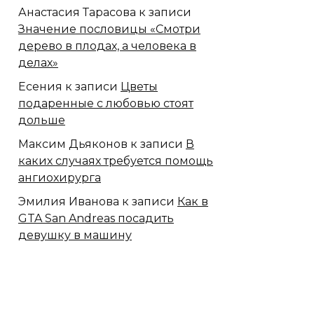
Анастасия Тарасова
к записи
Значение пословицы «Смотри
дерево в плодах, а человека в
делах»
Есения
к записи
Цветы
подаренные с любовью стоят
дольше
Максим Дьяконов
к записи
В
каких случаях требуется помощь
ангиохирурга
Эмилия Иванова
к записи
Как в
GTA San Andreas посадить
девушку в машину