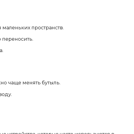
 маленьких пространств.
 переносить.
а.
о чаще менять бутыль.
воду.