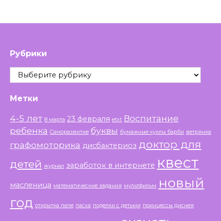
Рубрики
Рубрики
Метки
4-5 лет
Воспитание
23 февраля
8 марта
etxt
ребенка
буквы
Саморазвитие
бумажные куклы барби
ветрянка
доктор для
графомоторика
дисбактериоз
квест
детей
заработок в интернете
журнал
новый
масленица
математические задания
мультфильм
год
открытка папе
пасха
поделки с детьми
принцессы диснея