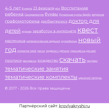
4-5 лет
Воспитание
23 февраля
8 марта
etxt
ребенка
буквы
Саморазвитие
бумажные куклы барби
ветрянка
доктор для
графомоторика
дисбактериоз
квест
детей
заработок в интернете
журнал
новый
масленица
математические задания
мультфильм
год
открытка папе
пасха
поделки с детьми
принцессы диснея
скачать
прописи
рождество
раскраски
танграм
тематические занятия
тематические комплекты
щенячий патруль
© 2017 - 2026 Все права защищены
Партнёрский сайт:
krovlyakryshi.ru