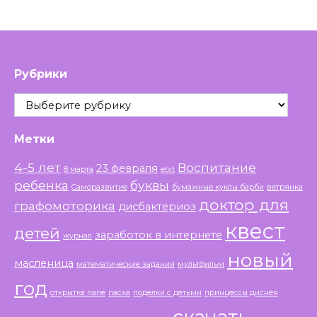
Рубрики
Рубрики
Метки
4-5 лет
Воспитание
23 февраля
8 марта
etxt
ребенка
буквы
Саморазвитие
бумажные куклы барби
ветрянка
доктор для
графомоторика
дисбактериоз
квест
детей
заработок в интернете
журнал
новый
масленица
математические задания
мультфильм
год
открытка папе
пасха
поделки с детьми
принцессы диснея
скачать