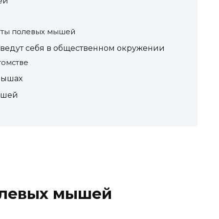
ей
еты полевых мышей
 ведут себя в общественном окружении
томстве
мышах
ышей
олевых мышей