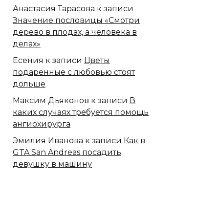
Анастасия Тарасова
к записи
Значение пословицы «Смотри
дерево в плодах, а человека в
делах»
Есения
к записи
Цветы
подаренные с любовью стоят
дольше
Максим Дьяконов
к записи
В
каких случаях требуется помощь
ангиохирурга
Эмилия Иванова
к записи
Как в
GTA San Andreas посадить
девушку в машину