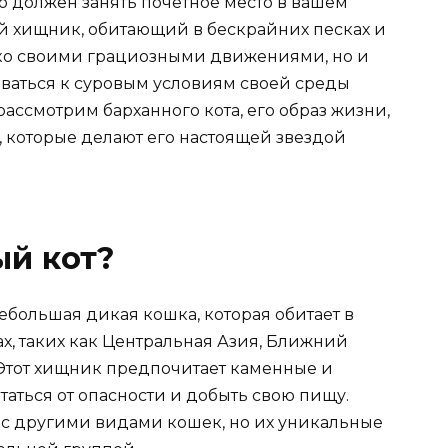
но должен занять почетное место в вашем
ый хищник, обитающий в бескрайних песках и
ько своими грациозными движениями, но и
ваться к суровым условиям своей среды
рассмотрим барханного кота, его образ жизни,
, которые делают его настоящей звездой
ый кот?
 небольшая дикая кошка, которая обитает в
х, таких как Центральная Азия, Ближний
Этот хищник предпочитает каменные и
таться от опасности и добыть свою пищу.
и с другими видами кошек, но их уникальные