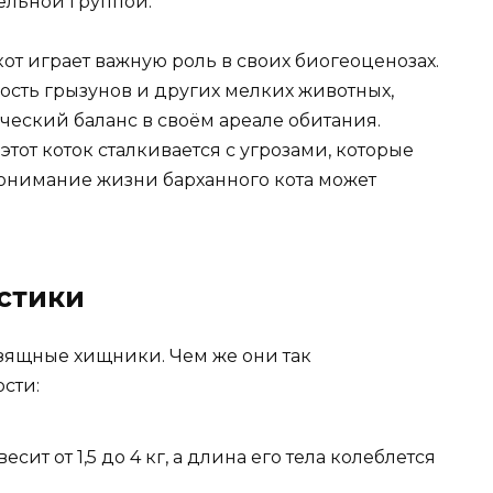
ельной группой.
кот играет важную роль в своих биогеоценозах.
ость грызунов и других мелких животных,
ческий баланс в своём ареале обитания.
этот коток сталкивается с угрозами, которые
Понимание жизни барханного кота может
стики
зящные хищники. Чем же они так
сти:
ит от 1,5 до 4 кг, а длина его тела колеблется