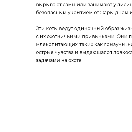
вырывают сами или занимают у лисиц
безопасным укрытием от жары днем и
Эти коты ведут одиночный образ жизн
с их охотничьими привычками. Они п
млекопитающих, таких как грызуны, но
острые чувства и выдающаяся ловкос
задачами на охоте.