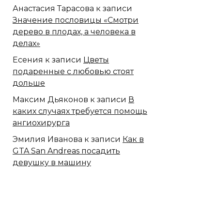
Анастасия Тарасова
к записи
Значение пословицы «Смотри
дерево в плодах, а человека в
делах»
Есения
к записи
Цветы
подаренные с любовью стоят
дольше
Максим Дьяконов
к записи
В
каких случаях требуется помощь
ангиохирурга
Эмилия Иванова
к записи
Как в
GTA San Andreas посадить
девушку в машину