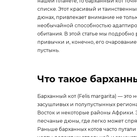
нашей планете, то барханный кот точ
списке. Этот красивый и таинственн
дюнах, привлекает внимание не тол
необычайной способностью адаптиро
обитания. В этой статье мы подробно 
привычки и, конечно, его очарование
пустынь.
Что такое барханн
Барханный кот (Felis margarita) — это
засушливых и полупустынных региона
Восток и некоторые районы Африки. 
песчаные дюны, где легко может спря
Раньше барханных котов часто путал