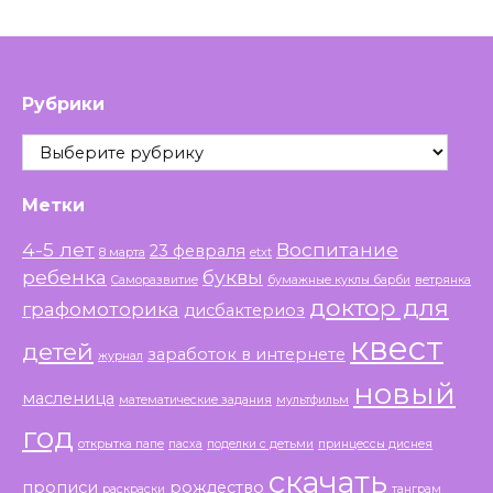
Рубрики
Рубрики
Метки
4-5 лет
Воспитание
23 февраля
8 марта
etxt
ребенка
буквы
Саморазвитие
бумажные куклы барби
ветрянка
доктор для
графомоторика
дисбактериоз
квест
детей
заработок в интернете
журнал
новый
масленица
математические задания
мультфильм
год
открытка папе
пасха
поделки с детьми
принцессы диснея
скачать
прописи
рождество
раскраски
танграм