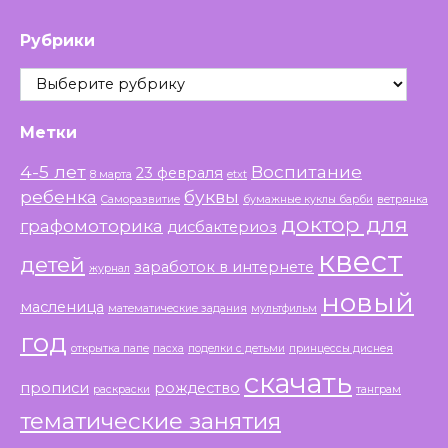
Рубрики
Рубрики
Метки
4-5 лет
Воспитание
23 февраля
8 марта
etxt
ребенка
буквы
Саморазвитие
бумажные куклы барби
ветрянка
доктор для
графомоторика
дисбактериоз
квест
детей
заработок в интернете
журнал
новый
масленица
математические задания
мультфильм
год
открытка папе
пасха
поделки с детьми
принцессы диснея
скачать
прописи
рождество
раскраски
танграм
тематические занятия