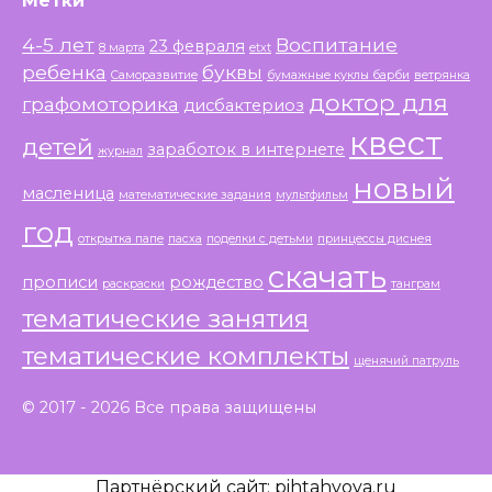
Метки
4-5 лет
Воспитание
23 февраля
8 марта
etxt
ребенка
буквы
Саморазвитие
бумажные куклы барби
ветрянка
доктор для
графомоторика
дисбактериоз
квест
детей
заработок в интернете
журнал
новый
масленица
математические задания
мультфильм
год
открытка папе
пасха
поделки с детьми
принцессы диснея
скачать
прописи
рождество
раскраски
танграм
тематические занятия
тематические комплекты
щенячий патруль
© 2017 - 2026 Все права защищены
Партнёрский сайт:
pihtahvoya.ru