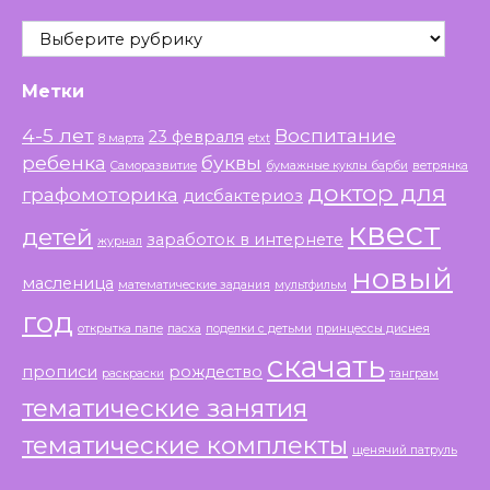
Рубрики
Метки
4-5 лет
Воспитание
23 февраля
8 марта
etxt
ребенка
буквы
Саморазвитие
бумажные куклы барби
ветрянка
доктор для
графомоторика
дисбактериоз
квест
детей
заработок в интернете
журнал
новый
масленица
математические задания
мультфильм
год
открытка папе
пасха
поделки с детьми
принцессы диснея
скачать
прописи
рождество
раскраски
танграм
тематические занятия
тематические комплекты
щенячий патруль