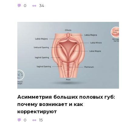
0
34
Асимметрия больших половых губ:
почему возникает и как
корректируют
0
15