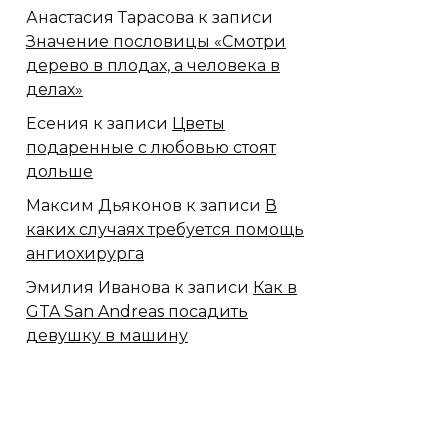
Анастасия Тарасова
к записи
Значение пословицы «Смотри
дерево в плодах, а человека в
делах»
Есения
к записи
Цветы
подаренные с любовью стоят
дольше
Максим Дьяконов
к записи
В
каких случаях требуется помощь
ангиохирурга
Эмилия Иванова
к записи
Как в
GTA San Andreas посадить
девушку в машину