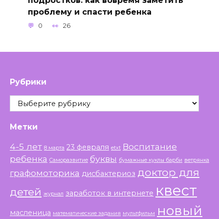
подростков: как вовремя заметить
проблему и спасти ребенка
0
26
Рубрики
Рубрики
Метки
4-5 лет
Воспитание
23 февраля
8 марта
etxt
ребенка
буквы
Саморазвитие
бумажные куклы барби
ветрянка
доктор для
графомоторика
дисбактериоз
квест
детей
заработок в интернете
журнал
новый
масленица
математические задания
мультфильм