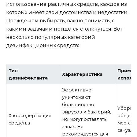
использование различных средств, каждое из
которых имеет свои достоинства и недостатки.
Прежде чем выбирать, важно понимать, с
какими задачами придется столкнуться. Вот
несколько популярных категорий
дезинфекционных средств:
Тип
Приме
Характеристика
дезинфектанта
исполь
Эффективно
уничтожают
большинство
Уборка 
вирусов и бактерий,
Хлорсодержащие
общест
но могут оставлять
средства
местах,
запах. Не
санузлах
рекомендуется для