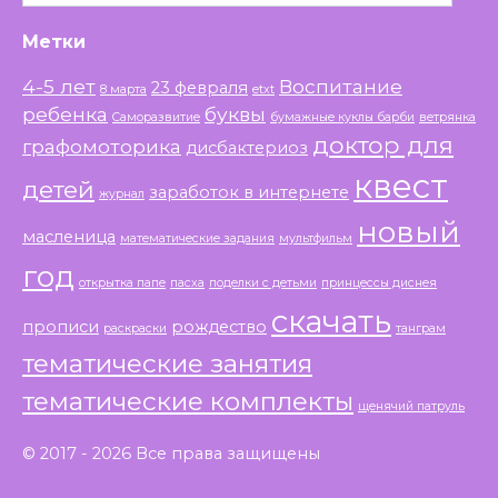
Метки
4-5 лет
Воспитание
23 февраля
8 марта
etxt
ребенка
буквы
Саморазвитие
бумажные куклы барби
ветрянка
доктор для
графомоторика
дисбактериоз
квест
детей
заработок в интернете
журнал
новый
масленица
математические задания
мультфильм
год
открытка папе
пасха
поделки с детьми
принцессы диснея
скачать
прописи
рождество
раскраски
танграм
тематические занятия
тематические комплекты
щенячий патруль
© 2017 - 2026 Все права защищены