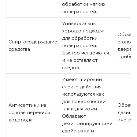
обработки мягких
поверхностей.
Универсальны,
хорошо подходят
Обрабо
для обработки
Спиртосодержащие
столов,
поверхностей.
средства
дверей,
Быстро испаряются
прибор
и не оставляют
следов.
Имеют широкий
спектр действия,
используются как
для поверхностей,
Антисептики на
Обработ
так и для кожи.
основе перекиси
дезинф
Обладают
водорода
инструм
дезинфицирующими
свойствами и