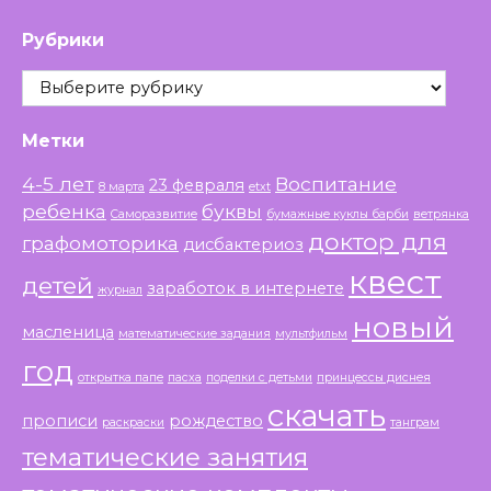
Рубрики
Рубрики
Метки
4-5 лет
Воспитание
23 февраля
8 марта
etxt
ребенка
буквы
Саморазвитие
бумажные куклы барби
ветрянка
доктор для
графомоторика
дисбактериоз
квест
детей
заработок в интернете
журнал
новый
масленица
математические задания
мультфильм
год
открытка папе
пасха
поделки с детьми
принцессы диснея
скачать
прописи
рождество
раскраски
танграм
тематические занятия