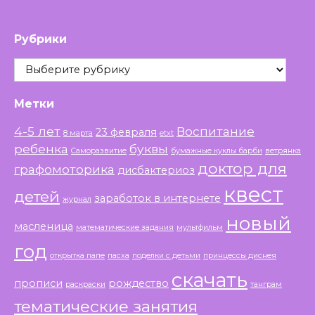
Рубрики
Рубрики
Метки
4-5 лет
Воспитание
23 февраля
8 марта
etxt
ребенка
буквы
Саморазвитие
бумажные куклы барби
ветрянка
доктор для
графомоторика
дисбактериоз
квест
детей
заработок в интернете
журнал
новый
масленица
математические задания
мультфильм
год
открытка папе
пасха
поделки с детьми
принцессы диснея
скачать
прописи
рождество
раскраски
танграм
тематические занятия