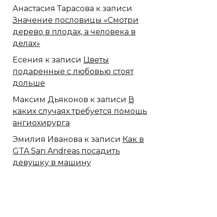
Анастасия Тарасова
к записи
Значение пословицы «Смотри
дерево в плодах, а человека в
делах»
Есения
к записи
Цветы
подаренные с любовью стоят
дольше
Максим Дьяконов
к записи
В
каких случаях требуется помощь
ангиохирурга
Эмилия Иванова
к записи
Как в
GTA San Andreas посадить
девушку в машину