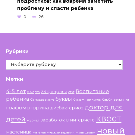
подростков: как вовремя заметить
проблему и спасти ребенка
0
26
Рубрики
Рубрики
Метки
4-5 лет
Воспитание
23 февраля
8 марта
etxt
ребенка
буквы
Саморазвитие
бумажные куклы барби
ветрянка
доктор для
графомоторика
дисбактериоз
квест
детей
заработок в интернете
журнал
новый
масленица
математические задания
мультфильм