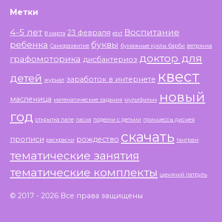
Метки
4-5 лет
Воспитание
23 февраля
8 марта
etxt
ребенка
буквы
Саморазвитие
бумажные куклы барби
ветрянка
доктор для
графомоторика
дисбактериоз
квест
детей
заработок в интернете
журнал
новый
масленица
математические задания
мультфильм
год
открытка папе
пасха
поделки с детьми
принцессы диснея
скачать
прописи
рождество
раскраски
танграм
тематические занятия
тематические комплекты
щенячий патруль
© 2017 - 2026 Все права защищены