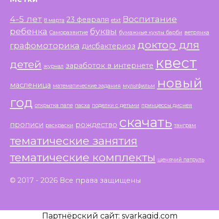
4-5 лет
Воспитание
23 февраля
8 марта
etxt
ребенка
буквы
Саморазвитие
бумажные куклы барби
ветрянка
доктор для
графомоторика
дисбактериоз
квест
детей
заработок в интернете
журнал
новый
масленица
математические задания
мультфильм
год
открытка папе
пасха
поделки с детьми
принцессы диснея
скачать
прописи
рождество
раскраски
танграм
тематические занятия
тематические комплекты
щенячий патруль
© 2017 - 2026 Все права защищены
Партнёрский сайт:
svarkagid.com