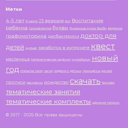
Метки
4-5 лет
Воспитание
23 февраля
8 марта
etxt
ребенка
буквы
Саморазвитие
бумажные куклы барби
ветрянка
доктор для
графомоторика
дисбактериоз
квест
детей
заработок в интернете
журнал
новый
масленица
математические задания
мультфильм
год
открытка папе
пасха
поделки с детьми
принцессы диснея
скачать
прописи
рождество
раскраски
танграм
тематические занятия
тематические комплекты
щенячий патруль
© 2017 - 2026 Все права защищены