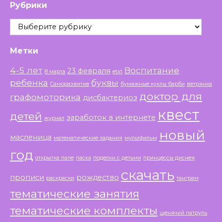
Рубрики
Рубрики
Метки
4-5 лет
Воспитание
23 февраля
8 марта
etxt
ребенка
буквы
Саморазвитие
бумажные куклы барби
ветрянка
доктор для
графомоторика
дисбактериоз
квест
детей
заработок в интернете
журнал
новый
масленица
математические задания
мультфильм
год
открытка папе
пасха
поделки с детьми
принцессы диснея
скачать
прописи
рождество
раскраски
танграм
тематические занятия
тематические комплекты
щенячий патруль