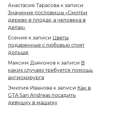
Анастасия Тарасова
к записи
Значение пословицы «Смотри
дерево в плодах, а человека в
делах»
Есения
к записи
Цветы
подаренные с любовью стоят
дольше
Максим Дьяконов
к записи
В
каких случаях требуется помощь
ангиохирурга
Эмилия Иванова
к записи
Как в
GTA San Andreas посадить
девушку в машину