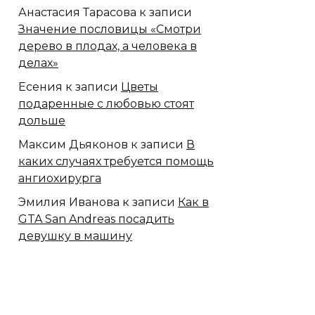
Анастасия Тарасова
к записи
Значение пословицы «Смотри
дерево в плодах, а человека в
делах»
Есения
к записи
Цветы
подаренные с любовью стоят
дольше
Максим Дьяконов
к записи
В
каких случаях требуется помощь
ангиохирурга
Эмилия Иванова
к записи
Как в
GTA San Andreas посадить
девушку в машину