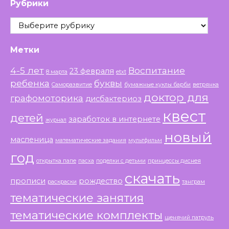
Рубрики
Рубрики
Метки
4-5 лет
Воспитание
23 февраля
8 марта
etxt
ребенка
буквы
Саморазвитие
бумажные куклы барби
ветрянка
доктор для
графомоторика
дисбактериоз
квест
детей
заработок в интернете
журнал
новый
масленица
математические задания
мультфильм
год
открытка папе
пасха
поделки с детьми
принцессы диснея
скачать
прописи
рождество
раскраски
танграм
тематические занятия
тематические комплекты
щенячий патруль