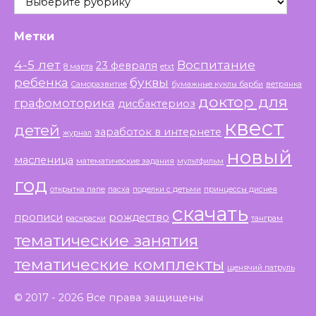
Метки
4-5 лет
Воспитание
23 февраля
8 марта
etxt
ребенка
буквы
Саморазвитие
бумажные куклы барби
ветрянка
доктор для
графомоторика
дисбактериоз
квест
детей
заработок в интернете
журнал
новый
масленица
математические задания
мультфильм
год
открытка папе
пасха
поделки с детьми
принцессы диснея
скачать
прописи
рождество
раскраски
танграм
тематические занятия
тематические комплекты
щенячий патруль
© 2017 - 2026 Все права защищены