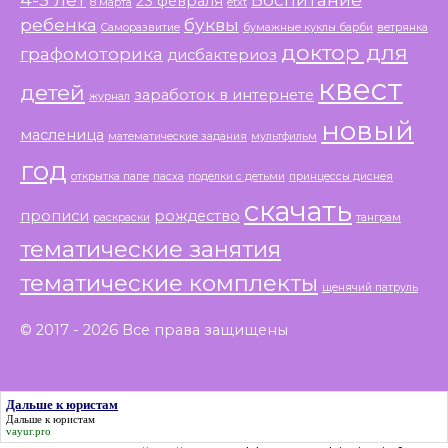
23 февраля
8 марта
etxt
ребенка
буквы
Саморазвитие
бумажные куклы барби
ветрянка
доктор для
графомоторика
дисбактериоз
квест
детей
заработок в интернете
журнал
новый
масленица
математические задания
мультфильм
год
открытка папе
пасха
поделки с детьми
принцессы диснея
скачать
прописи
рождество
раскраски
танграм
тематические занятия
тематические комплекты
щенячий патруль
© 2017 - 2026 Все права защищены
Дальше к юристам
Дальше к юристам
vayur.pro