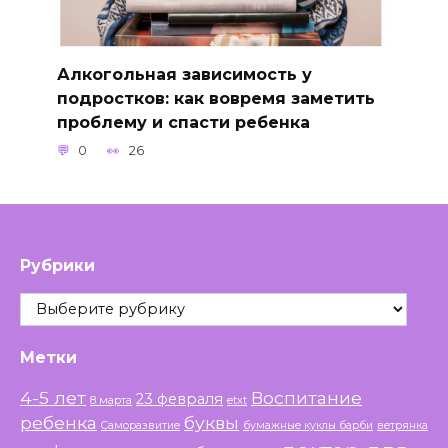
Алкогольная зависимость у
подростков: как вовремя заметить
проблему и спасти ребенка
0
26
Рубрики
Рубрики
Метки
4-5 лет
Воспитание
23 февраля
8 марта
etxt
ребенка
буквы
Саморазвитие
бумажные куклы барби
ветрянка