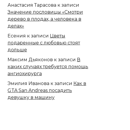
Анастасия Тарасова
к записи
Значение пословицы «Смотри
дерево в плодах, а человека в
делах»
Есения
к записи
Цветы
подаренные с любовью стоят
дольше
Максим Дьяконов
к записи
В
каких случаях требуется помощь
ангиохирурга
Эмилия Иванова
к записи
Как в
GTA San Andreas посадить
девушку в машину