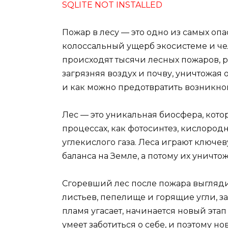
SQLITE NOT INSTALLED
Пожар в лесу — это одно из самых оп
колоссальный ущерб экосистеме и че
происходят тысячи лесных пожаров, 
загрязняя воздух и почву, уничтожая
и как можно предотвратить возникно
Лес — это уникальная биосфера, кото
процессах, как фотосинтез, кислоро
углекислого газа. Леса играют ключ
баланса на Земле, а потому их уничто
Сгоревший лес после пожара выгляди
листьев, пепелище и горящие угли, з
пламя угасает, начинается новый эта
умеет заботиться о себе, и поэтому 