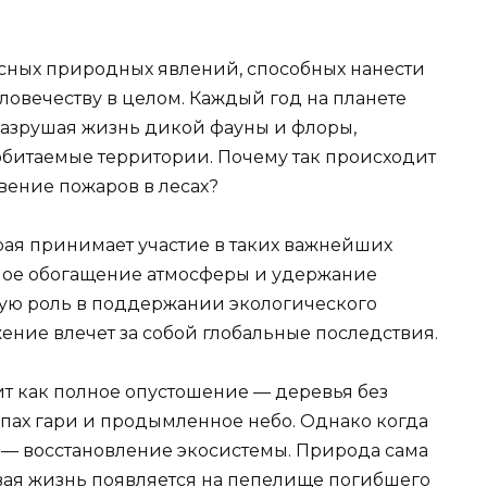
асных природных явлений, способных нанести
ловечеству в целом. Каждый год на планете
разрушая жизнь дикой фауны и флоры,
 обитаемые территории. Почему так происходит
вение пожаров в лесах?
рая принимает участие в таких важнейших
дное обогащение атмосферы и удержание
евую роль в поддержании экологического
жение влечет за собой глобальные последствия.
т как полное опустошение — деревья без
апах гари и продымленное небо. Однако когда
п — восстановление экосистемы. Природа сама
новая жизнь появляется на пепелище погибшего