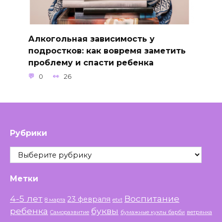
Алкогольная зависимость у
подростков: как вовремя заметить
проблему и спасти ребенка
0
26
Рубрики
Рубрики
Метки
4-5 лет
Воспитание
23 февраля
8 марта
etxt
ребенка
буквы
Саморазвитие
бумажные куклы барби
ветрянка