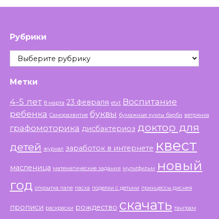
Рубрики
Рубрики
Метки
4-5 лет
Воспитание
23 февраля
8 марта
etxt
ребенка
буквы
Саморазвитие
бумажные куклы барби
ветрянка
доктор для
графомоторика
дисбактериоз
квест
детей
заработок в интернете
журнал
новый
масленица
математические задания
мультфильм
год
открытка папе
пасха
поделки с детьми
принцессы диснея
скачать
прописи
рождество
раскраски
танграм