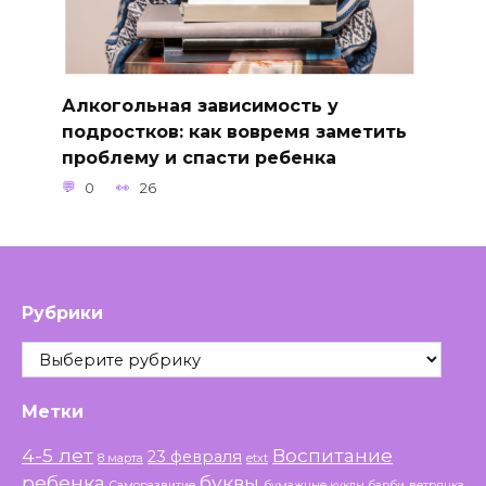
Алкогольная зависимость у
подростков: как вовремя заметить
проблему и спасти ребенка
0
26
Рубрики
Рубрики
Метки
4-5 лет
Воспитание
23 февраля
8 марта
etxt
ребенка
буквы
Саморазвитие
бумажные куклы барби
ветрянка