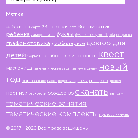
Метки
4-5 лет
Воспитание
23 февраля
8 марта
etxt
ребенка
буквы
Саморазвитие
бумажные куклы барби
ветрянка
доктор для
графомоторика
дисбактериоз
квест
детей
заработок в интернете
журнал
новый
масленица
математические задания
мультфильм
год
открытка папе
пасха
поделки с детьми
принцессы диснея
скачать
прописи
рождество
раскраски
танграм
тематические занятия
тематические комплекты
щенячий патруль
© 2017 - 2026 Все права защищены