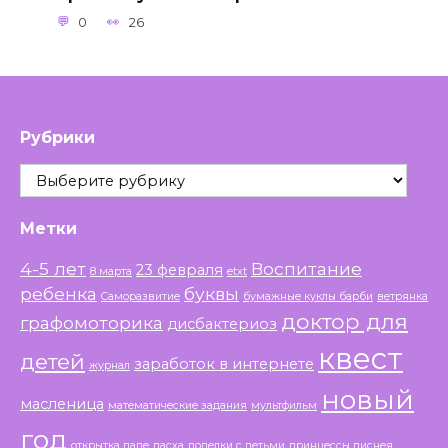
0
26
Рубрики
Рубрики
Метки
4-5 лет
Воспитание
23 февраля
8 марта
etxt
ребенка
буквы
Саморазвитие
бумажные куклы барби
ветрянка
доктор для
графомоторика
дисбактериоз
квест
детей
заработок в интернете
журнал
новый
масленица
математические задания
мультфильм
год
открытка папе
пасха
поделки с детьми
принцессы диснея