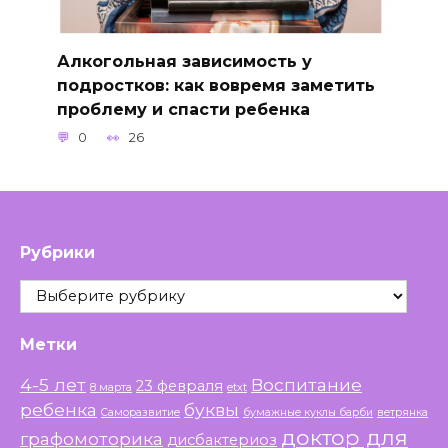
Алкогольная зависимость у
подростков: как вовремя заметить
проблему и спасти ребенка
0
26
Рубрики
Рубрики
Метки
4-5 лет
Воспитание
23 февраля
8 марта
etxt
ребенка
буквы
Саморазвитие
бумажные куклы барби
ветрянка
доктор для
графомоторика
дисбактериоз