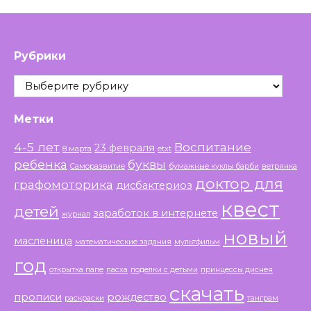
Рубрики
Рубрики
Метки
4-5 лет
Воспитание
23 февраля
8 марта
etxt
ребенка
буквы
Саморазвитие
бумажные куклы барби
ветрянка
доктор для
графомоторика
дисбактериоз
квест
детей
заработок в интернете
журнал
новый
масленица
математические задания
мультфильм
год
открытка папе
пасха
поделки с детьми
принцессы диснея
скачать
прописи
рождество
раскраски
танграм