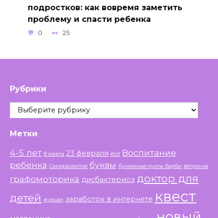
подростков: как вовремя заметить
проблему и спасти ребенка
0
25
Рубрики
Рубрики
Метки
4-5 лет
Воспитание
23 февраля
8 марта
etxt
ребенка
буквы
Саморазвитие
бумажные куклы барби
ветрянка
доктор для
графомоторика
дисбактериоз
квест
детей
заработок в интернете
журнал
новый