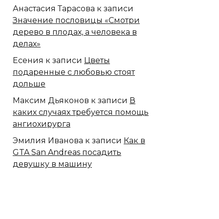
Анастасия Тарасова
к записи
Значение пословицы «Смотри
дерево в плодах, а человека в
делах»
Есения
к записи
Цветы
подаренные с любовью стоят
дольше
Максим Дьяконов
к записи
В
каких случаях требуется помощь
ангиохирурга
Эмилия Иванова
к записи
Как в
GTA San Andreas посадить
девушку в машину