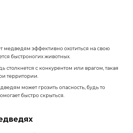
ет медведям эффективно охотиться на свою
ется быстроногих животных.
ь столкнется с конкурентом или врагом, такая
вои территории.
ведям может грозить опасность, будь то
омогает быстро скрыться.
едведях