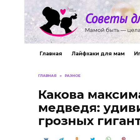
Перейти
к
Советы д
содержанию
Мамой быть — цела
Главная
Лайфхаки для мам
И
ГЛАВНАЯ
»
РАЗНОЕ
Какова максим
медведя: удив
грозных гиган