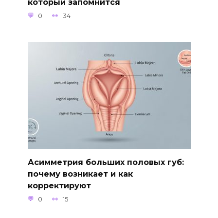
который запомнится
0
34
Асимметрия больших половых губ:
почему возникает и как
корректируют
0
15