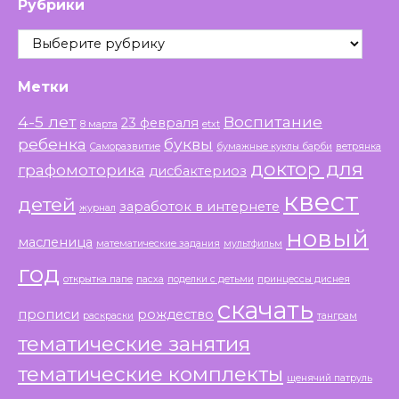
Рубрики
Рубрики
Метки
4-5 лет
Воспитание
23 февраля
8 марта
etxt
ребенка
буквы
Саморазвитие
бумажные куклы барби
ветрянка
доктор для
графомоторика
дисбактериоз
квест
детей
заработок в интернете
журнал
новый
масленица
математические задания
мультфильм
год
открытка папе
пасха
поделки с детьми
принцессы диснея
скачать
прописи
рождество
раскраски
танграм
тематические занятия
тематические комплекты
щенячий патруль