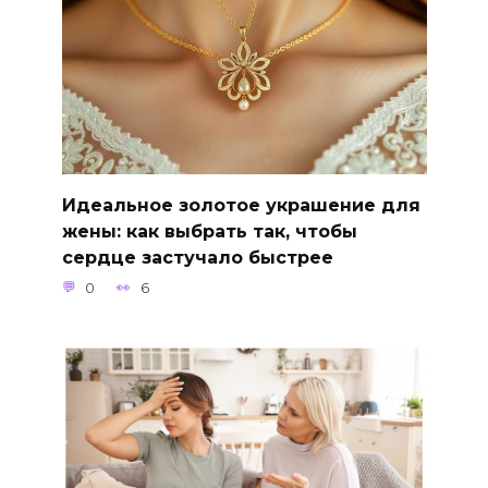
Идеальное золотое украшение для
жены: как выбрать так, чтобы
сердце застучало быстрее
0
6