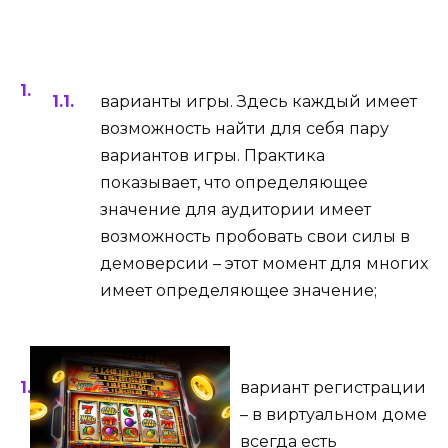
варианты игры. Здесь каждый имеет
возможность найти для себя пару
вариантов игры. Практика
показывает, что определяющее
значение для аудитории имеет
возможность пробовать свои силы в
демоверсии – этот момент для многих
имеет определяющее значение;
вариант регистрации
– в виртуальном доме
всегда есть