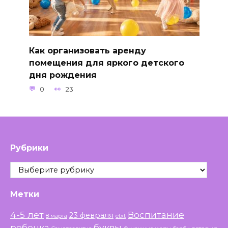
Как организовать аренду
помещения для яркого детского
дня рождения
0
23
Рубрики
Рубрики
Метки
4-5 лет
Воспитание
23 февраля
8 марта
etxt
ребенка
буквы