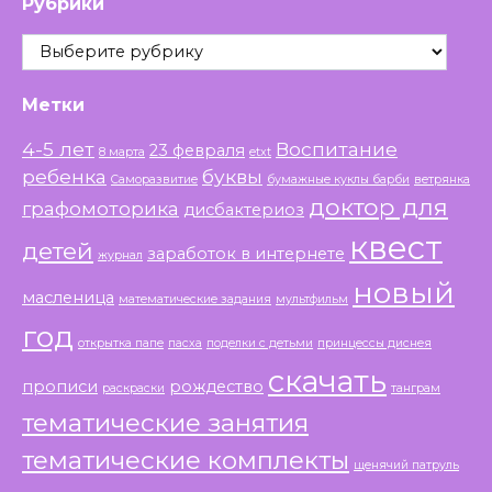
Рубрики
Рубрики
Метки
4-5 лет
Воспитание
23 февраля
8 марта
etxt
ребенка
буквы
Саморазвитие
бумажные куклы барби
ветрянка
доктор для
графомоторика
дисбактериоз
квест
детей
заработок в интернете
журнал
новый
масленица
математические задания
мультфильм
год
открытка папе
пасха
поделки с детьми
принцессы диснея
скачать
прописи
рождество
раскраски
танграм
тематические занятия
тематические комплекты
щенячий патруль